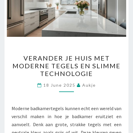
VERANDER
VERANDER JE HUIS MET
JE
MODERNE TEGELS EN SLIMME
HUIS
TECHNOLOGIE
MET
MODERNE
18 June 2025
Aukje
TEGELS
EN
SLIMME
Moderne badkamertegels kunnen echt een wereld van
TECHNOLOGIE
verschil maken in hoe je badkamer eruitziet en
aanvoelt. Denk aan grote, strakke tegels met een
neutrale kleur zoals grijs of wit. Deze kleuren geven