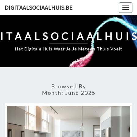
Skip
DIGITAALSOCIAALHUIS.BE
Togg
to
navig
content
ITAALSOCIAALHUI
Het Digitale Huis Waar Je Je Meteen Thuis Voelt
Browsed By
Month:
June 2025