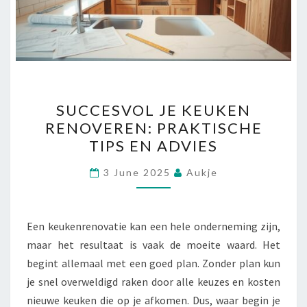
SUCCESVOL
SUCCESVOL JE KEUKEN
JE
RENOVEREN: PRAKTISCHE
KEUKEN
TIPS EN ADVIES
RENOVEREN:
PRAKTISCHE
3 June 2025
Aukje
TIPS
EN
ADVIES
Een keukenrenovatie kan een hele onderneming zijn,
maar het resultaat is vaak de moeite waard. Het
begint allemaal met een goed plan. Zonder plan kun
je snel overweldigd raken door alle keuzes en kosten
nieuwe keuken die op je afkomen. Dus, waar begin je