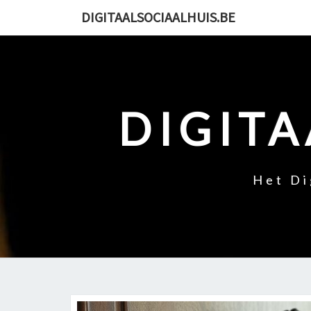
Skip
DIGITAALSOCIAALHUIS.BE
to
content
DIGITA
Het Di