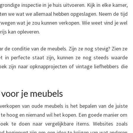
ondige inspectie in je huis uitvoeren. Kijk in elke kamer,
geten we wat we allemaal hebben opgeslagen. Neem de tijd
rwegen wat je zou kunnen verkopen. Wie weet vind je wel
ijs kan opleveren.
r de conditie van de meubels. Zijn ze nog stevig? Zien ze
iet in perfecte staat zijn, kunnen ze nog steeds waarde
k zijn naar opknapprojecten of vintage liefhebbers die
s voor je meubels
 verkopen van oude meubels is het bepalen van de juiste
en; te hoog en niemand wil het kopen. Een goede manier om
oek te doen naar vergelijkbare items. Websites zoals
d beginpunt zijn om een idee te krijgen van wat anderen