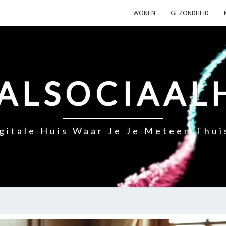
WONEN
GEZONDHEID
ALSOCIAAL
gitale Huis Waar Je Je Meteen Thui