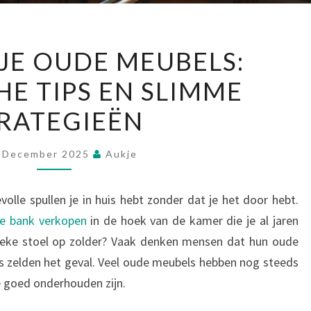
VERKOOP
JE OUDE MEUBELS:
JE
HE TIPS EN SLIMME
OUDE
MEUBELS:
RATEGIEËN
PRAKTISCHE
TIPS
 December 2025
Aukje
EN
SLIMME
olle spullen je in huis hebt zonder dat je het door hebt.
STRATEGIEËN
e bank verkopen
in de hoek van de kamer die je al jaren
tieke stoel op zolder? Vaak denken mensen dat hun oude
is zelden het geval. Veel oude meubels hebben nog steeds
e goed onderhouden zijn.