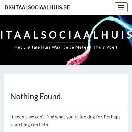
Skip
DIGITAALSOCIAALHUIS.BE
Togg
to
navig
content
ITAALSOCIAALHUI
Het Digitale Huis Waar Je Je Meteen Thuis Voelt
Nothing Found
Nothing
Found
It seems we can’t find what you’re looking for. Perhaps
searching can help.